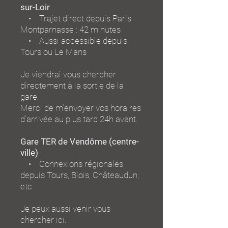
sur-Loir
• Trajet direct depuis Paris
Montparnasse : 42 minutes
• Aussi accessible depuis
Tours ou Le Mans
Je viendrai vous chercher
directement à la sortie de la
gare.
Merci de m’envoyer vos horaires
d’arrivée au plus tard 24h avant.
Gare TER de Vendôme (centre-
ville)
• Connexions régionales
depuis Tours, Blois, Châteaudun,
etc.
Je peux aussi venir vous
chercher ici.