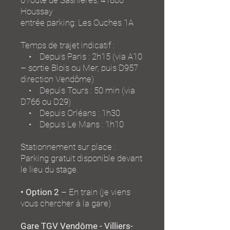
6 route de Sasnières, 41800
Houssay
entrée parking: Les Ouches 1A
Temps de trajet indicatif :
• Depuis Paris : 2h15 (via A10
– sortie Blois ou Mer, puis D957
direction Vendôme)
• Depuis Tours : 50 min (via
D766 ou D29)
• Depuis Orléans : 1h30
• Depuis Le Mans : 1h10
Stationnement sur place :
Parking gratuit disponible devant
le lieu du stage.
• Option 2
– En train (je viens
vous chercher à la gare)
Gare TGV Vendôme - Villiers-