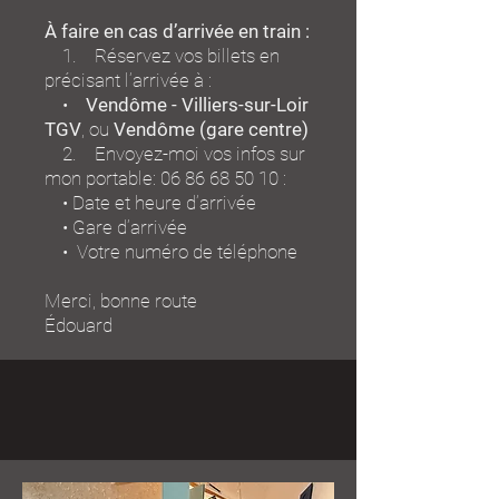
À faire en cas d’arrivée en train :
1. Réservez vos billets en
précisant l’arrivée à :
•
Vendôme - Villiers-sur-Loir
TGV
, ou
Vendôme (gare centre)
2. Envoyez-moi vos infos sur
mon portable:
06 86 68 50 10
:
• Date et heure d’arrivée
• Gare d’arrivée
• Votre numéro de téléphone
Merci, bonne route
Édouard