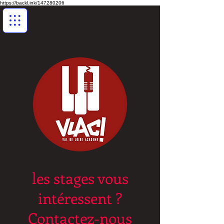
https://backl.ink/147280206
les stages vous
intéressent ?
Contactez-nous