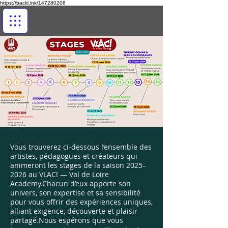
https://backl.ink/147280206
Vous trouverez ci-dessous l’ensemble des
artistes, pédagogues et créateurs qui
animeront les stages de la saison 2025–
2026 au VLAC! — Val de Loire
Academy.Chacun d’eux apporte son
univers, son expertise et sa sensibilité
pour vous offrir des expériences uniques,
alliant exigence, découverte et plaisir
partagé.Nous espérons que vous