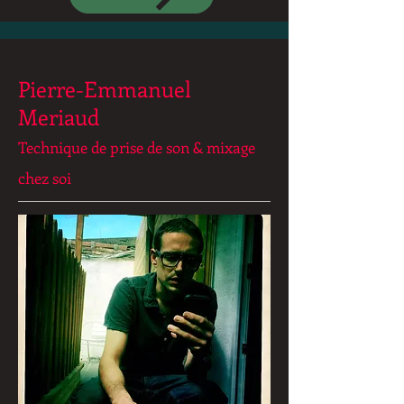
Pierre-Emmanuel
Meriaud
Technique de prise de son & mixage
chez soi