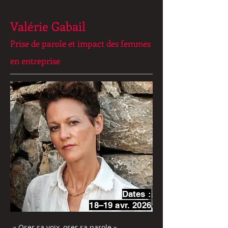
Valérie Gabail
Prise de parole et impact des femmes
en entreprise
Dates :
18–19 avr. 2026
« Oser sa voix, oser sa parole »