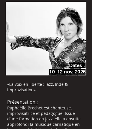
Dates :
10–12 nov. 2025
«La voix en liberté : jazz, Inde &
improvisation»
Présentation :
Raphaëlle Brochet est chanteuse,
improvisatrice et pédagogue. Issue
d’une formation en jazz, elle a ensuite
approfondi la musique carnatique en