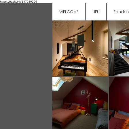
https://backl.ink/147280206
WELCOME
LIEU
Fondat